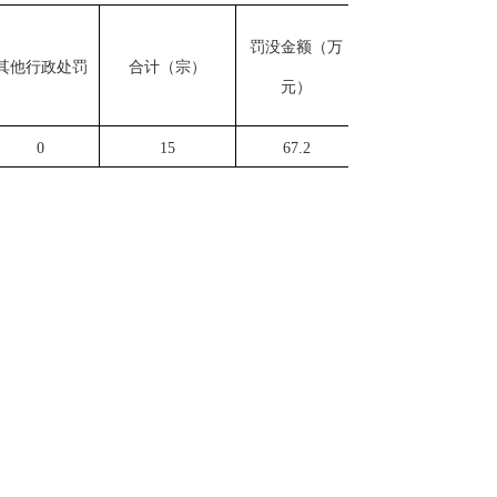
罚没金额（万
其他行政处罚
合计（宗）
元）
0
15
67.2