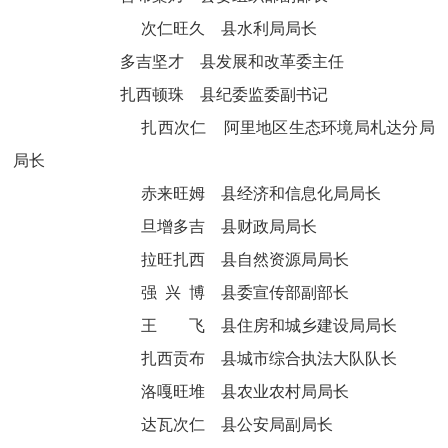
次仁旺久
县水利局局长
多吉坚才
县发展和改革委主任
扎西顿珠
县纪委监委副书记
扎西次仁
阿里地区生态环境局札达分
局
局长
赤来旺姆
县经济和信息化局局长
旦增多吉
县财政局局长
拉旺扎西
县自然资源局局长
强 兴 博
县委宣传部副部长
王
飞
县住房和城乡建设局局长
扎西贡布
县城市综合执法大队队长
洛嘎旺堆
县农业农村局局长
达瓦次仁
县公安局副局长