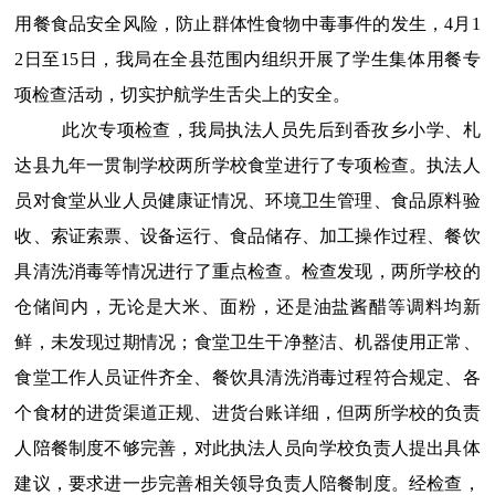
用餐食品安全风险，防止群体性食物中毒事件的发生，
4月1
2日至15日，
我局
在全
县
范围内组织开展了学生集体用餐专
项检查活动，切实护航学生舌尖上的安全。
此次专项检查，
我局
执法人员
先后
到
香孜乡小学、
札
达县九年一贯制学校
两所
学校食堂进行了专项
检查
。执法人
员对
食堂从业人员健康证情况、环境卫生管理、食品原料验
收、索证索票、设备运行、食品储存、加工操作过程、餐饮
具清洗消毒
等
情况进行了重点检查。检查
发现
，
两所学校的
仓储间内，无论是大米、面粉，还是油盐酱醋等调料均新
鲜
，
未发现过期情况
；
食堂卫生
干净整洁
、机器使用
正常
、
食堂工作人员证件齐全
、
餐饮具清洗消毒
过程符合规定、各
个食材的进货渠道正规、进货台账详细，
但
两所学校的负责
人陪餐制度不
够
完善，对此执法人员
向
学校负责人
提出具体
建议，
要求进一步完善
相关领导负责人陪餐制度
。经
检查，