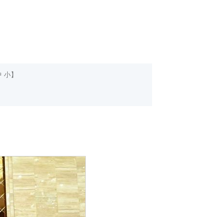
中
小
】